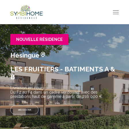
ACCUEIL
NOS RÉSIDENCES
NOUVELLE RÉSIDENCE
Toutes nos résidences
LA CLAIRIERE & SYMBIOSE
Travaux en cours
Hésingue
LES FRUITIERS
Travaux en cours
AMARANTE
LES FRUITIERS - BATIMENTS A &
INDIGO
B
ODAYA
KAPLAN C
Livraison en cours.
Du F2 au F4 dans un cadre verdoyant avec des
KAPLAN D
prestations haut de gamme à partir de 216 000 €.
NOS ACTUALITÉS
CONTACTEZ-NOUS
DÉCOUVRIR