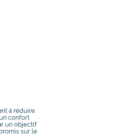
nt à réduire
un confort
r un objectif
mpromis sur le