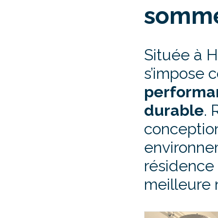
somme
Située à H
s’impose
performan
durable
.
conceptio
environnem
résidence
meilleure 