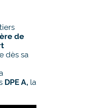
tiers
ère de
rt
e dès sa
a
és
DPE A,
la