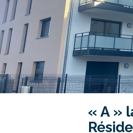
« A » 
Réside