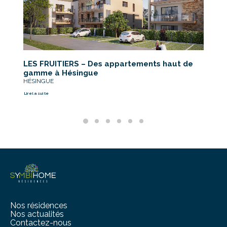
LES FRUITIERS – Des appartements haut de
I
gamme à Hésingue
B
HÉSINGUE
B
Lire la suite
Li
Nos résidences
Nos actualités
Contactez-nous