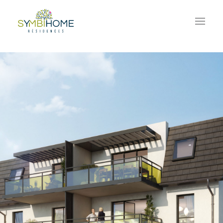
ACCUEIL
NOS RÉSIDENCES
Toutes nos résidences
LA CLAIRIERE & SYMBIOSE
Travaux en cours
LES FRUITIERS
Travaux en cours
AMARANTE
INDIGO
ODAYA
KAPLAN C
KAPLAN D
NOS ACTUALITÉS
CONTACTEZ-NOUS